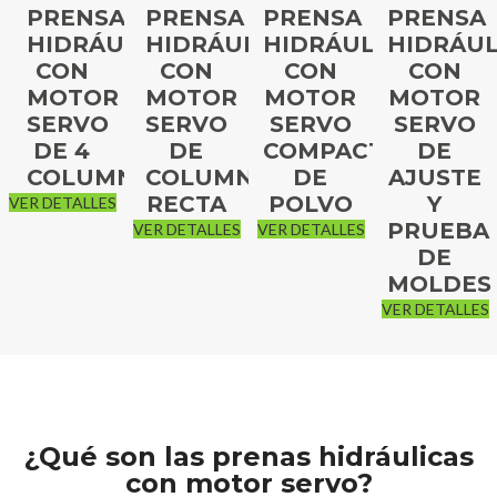
PRENSA
PRENSA
PRENSA
PRENSA
HIDRÁULICA
HIDRÁULICA
HIDRÁULICA
HIDRÁUL
CON
CON
CON
CON
MOTOR
MOTOR
MOTOR
MOTOR
SERVO
SERVO
SERVO
SERVO
DE 4
DE
COMPACTADORA
DE
COLUMNAS
COLUMNA
DE
AJUSTE
RECTA
POLVO
Y
VER DETALLES
PRUEBA
VER DETALLES
VER DETALLES
DE
MOLDES
VER DETALLES
¿Qué son las prenas hidráulicas
con motor servo?