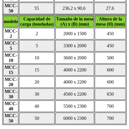
MCC-
55
236,2 x 90,6
27.6
50
Capacidad de
Tamaño de la mesa
Altura de la
modelo
carga (toneladas)
(A) x (B) (mm)
mesa (H) (mm)
MCC-
2
2000 x 1500
450
2
MCC-
5
3300 x 2000
450
5
MCC-
10
3600 x 2000
500
10
MCC-
15
4000 x 2200
600
15
MCC-
20
4000 x 2200
600
20
MCC-
30
4500 x 2200
650
30
MCC-
40
5500 x 2300
700
40
MCC-
50
6000 x 2300
700
50