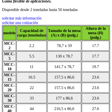
Gama flexible de aplicaciones.
Disponible desde 2 toneladas hasta 50 toneladas
solicitar más información
solicitar una cotización
Altura de la
Capacidad de
Tamaño de la mesa
modelo
mesa (H)
carga (toneladas)
(A) x (B) (pulg.)
(pulg.)
MCC-
2.2
78,7 x 59
17.7
2
MCC-
5.5
130 x 78,7
17.7
5
MCC-
11
141,7 x 78,7
19.7
10
MCC-
16.5
157,5 x 86,6
23.6
15
MCC-
22
157,5 x 86,6
23.6
20
MCC-
33
177 x 86,6
23.6
30
MCC-
44
216,5 x 86,6
27.6
40