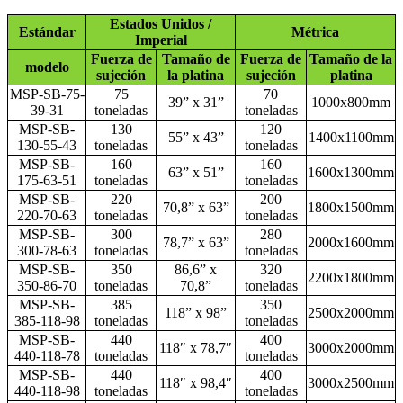
Estados Unidos /
Estándar
Métrica
Imperial
Fuerza de
Tamaño de
Fuerza de
Tamaño de la
modelo
sujeción
la platina
sujeción
platina
MSP-SB-75-
75
70
39” x 31”
1000x800mm
39-31
toneladas
toneladas
MSP-SB-
130
120
55” x 43”
1400x1100mm
130-55-43
toneladas
toneladas
MSP-SB-
160
160
63” x 51”
1600x1300mm
175-63-51
toneladas
toneladas
MSP-SB-
220
200
70,8” x 63”
1800x1500mm
220-70-63
toneladas
toneladas
MSP-SB-
300
280
78,7” x 63”
2000x1600mm
300-78-63
toneladas
toneladas
MSP-SB-
350
86,6” x
320
2200x1800mm
350-86-70
toneladas
70,8”
toneladas
MSP-SB-
385
350
118” x 98”
2500x2000mm
385-118-98
toneladas
toneladas
MSP-SB-
440
400
118″ x 78,7″
3000x2000mm
440-118-78
toneladas
toneladas
MSP-SB-
440
400
118″ x 98,4″
3000x2500mm
440-118-98
toneladas
toneladas