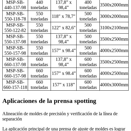
MSP-SB-
440
137,8” x
400
3500x2000mm
440-137-98
toneladas
98,4”
toneladas
MSP-SB-
550
500
118″ x 78,7″
3000x2000mm
550-118-78
toneladas
toneladas
MSP-SB-
550
500
122″ x 82,6″
3100x2100mm
550-122-82
toneladas
toneladas
MSP-SB-
550
137,8” x
500
3500x2500mm
550-137-98
toneladas
98,4”
toneladas
MSP-SB-
550
500
157” x 98.4”
4000x2500mm
550-157-98
toneladas
toneladas
MSP-SB-
660
137,8” x
600
3500x2500mm
660-137-98
toneladas
98,4”
toneladas
MSP-SB-
660
600
157” x 98.4”
4000x2500mm
660-157-98
toneladas
toneladas
MSP-SB-
660
600
157” x 118”
4000x3000mm
660-157-118
toneladas
toneladas
Aplicaciones de la prensa spotting
Alineación de moldes de precisión y verificación de la línea de
separación
La aplicación principal de una prensa de ajuste de moldes es lograr