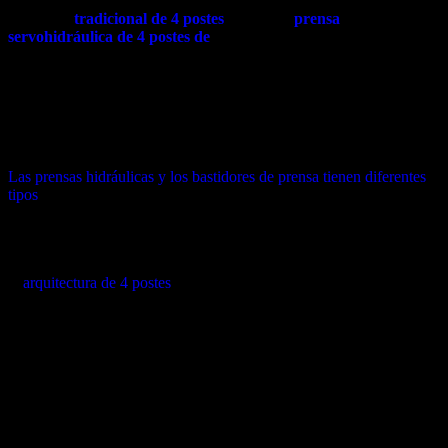
ahora en la evolución de la potencia de fluidos: la prensa
hidráulica
tradicional
de 4 postes
frente a la
prensa
servohidráulica de 4 postes de
alta tecnología .
Si bien ambas máquinas utilizan el estable y accesible bastidor de
cuatro columnas, la forma en que mueven el aceite y la precisión
que ofrecen las distinguen por encima de todo. A continuación, le
explicamos en detalle qué tecnología se adapta mejor a su planta de
producción.
Las prensas hidráulicas y los bastidores de prensa tienen diferentes
tipos
y ya hemos tratado este tema anteriormente. Asegúrese de leer
ese artículo también.
¿Por qué el diseño de 4 postes?
Antes de comparar los sistemas de propulsión, cabe destacar por qué
la
arquitectura de 4 postes
sigue siendo la favorita. El diseño de
cuatro columnas (o cuatro pilares) ofrece:
Paralelismo rígido:
los cuatro puntos de apoyo garantizan
que la corredera se mantenga perfectamente alineada,
protegiendo sus costosas matrices.
Acceso abierto:
a diferencia de las prensas con bastidor en C
o con carcasa lateral, el diseño de 4 postes permite un acceso
de 360 ​​grados para la carga de piezas y la automatización.