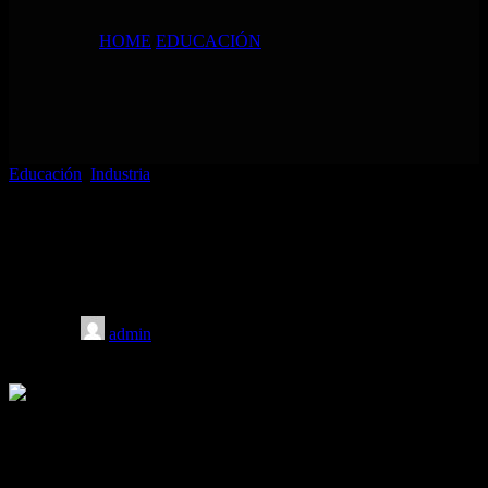
HOME
/
EDUCACIÓN
Educación
,
Industria
Prensa hidráulica servo de 4 postes frente
a prensa hidráulica tradicional: ¿cuál es
la mejor?
Posted by
admin
11/03/2026
On 11/03/2026
En el conformado moderno de metales, el debate ya no se limita a
“mecánico vs. hidráulico”. La verdadera conversación se centra