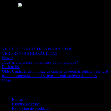
Si usted se encuentra en Estados Unidos, Canadá, México o
Sudamérica, tenemos soluciones especiales para usted, ya sea que
necesite una prensa servo u otras máquinas de conformado de
metales. Para maximizar la eficiencia de su línea de producción, es
fundamental dar los primeros pasos con solidez: seleccione con
nosotros las máquinas de prensado y los herramentales de
conformado adecuados.
VER TODOS NUESTROS PRODUCTOS
VER PRENSAS HIDRÁULICAS
Newer
¿Qué es una prensa hidráulica y cómo funciona?
Back to list
Older
Unidades de limpieza de canales de agua: la solución esencial
para el mantenimiento del sistema de enfriamiento de moldes
Close
Categories
Educación
Estudios de casos
Exhibición de productos