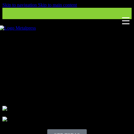
Skip to navigation
Skip to main content
Fabricante líder de :
Prensas hidráulicas, prensas servo y prensas
mecánicas
Volteadora de Bobinas, Volteadora de Matrices, Prensas Servo-
Hidráulicas, Prensas Servo-Mecánicas, Máquinas de Prueba de
Matrices, Divisoras de Matrices, Carros de Transporte de Matrices,
Prensas de Spotting de Matrices, Unidades de Control de
Temperatura
PRENSAS