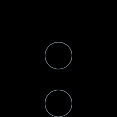
cualquier problema que pueda tener
DISEÑOS PERSONALIZADOS
Podemos trabajar con usted para desarrollar la solución adecuada
para sus necesidades
SERVICIO
Remoto o en la fábrica