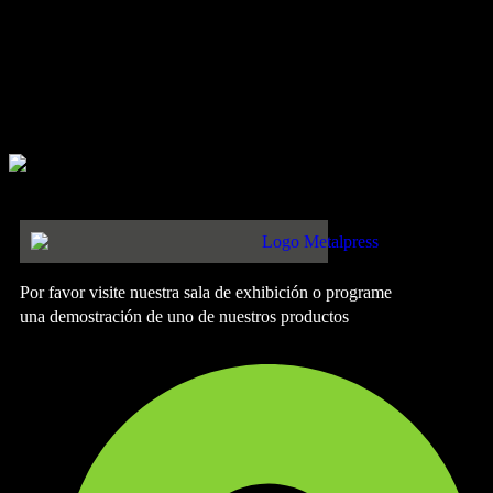
MetalPress Machinery se enorgullece de estar al lado de los
principales fabricantes de prensas servo-hidráulicas y servo-
mecánicas en América
, suministrando prensas avanzadas
construidas para precisión, consistencia y eficiencia energética.
Nuestras prensas son confiables por fabricantes automotrices,
aeroespaciales y las industrias de conformado de metales en todo el
continente.
Por favor visite nuestra sala de exhibición o programe
una demostración de uno de nuestros productos