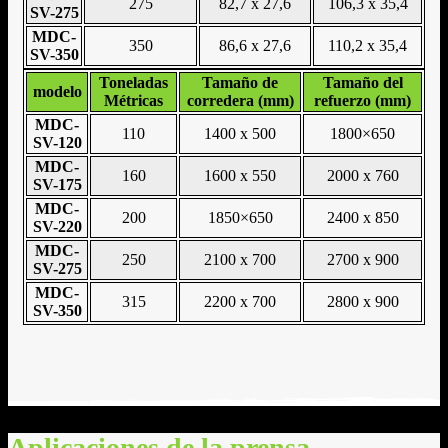
275
82,7 x 27,6
106,3 x 35,4
SV-275
MDC-
350
86,6 x 27,6
110,2 x 35,4
SV-350
Toneladas
Tamaño de
Tamaño del
modelo
Métricas
corredera (mm)
refuerzo (mm)
MDC-
110
1400 x 500
1800×650
SV-120
MDC-
160
1600 x 550
2000 x 760
SV-175
MDC-
200
1850×650
2400 x 850
SV-220
MDC-
250
2100 x 700
2700 x 900
SV-275
MDC-
315
2200 x 700
2800 x 900
SV-350
Aplicaciones de la prensa