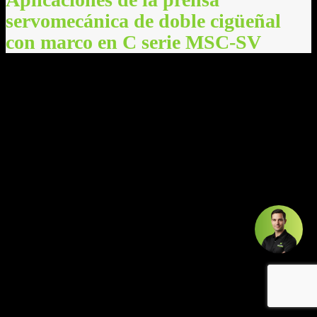
servomecánica de doble cigüeñal
con marco en C serie MSC‑SV
Prensa de paneles para electrodomésticos: para componentes
formados de tamaño mediano - Componentes metálicos para
electrodomésticos y bienes de consumo
Los fabricantes de electrodomésticos confían en la prensa servo de
doble cigüeñal para producir componentes de tamaño mediano que
requieren una fuerza uniforme en un área de troquel más grande. La
estructura de marco en C reforzada y el sistema de doble cigüeñal
garantizan un excelente paralelismo de corredera, lo que lo hace
ideal para estampar carcasas, soportes, marcos, cubiertas y herrajes
internos utilizados en electrodomésticos y bienes de consumo. El
servomovimiento permite a los operadores ajustar con precisión los
perfiles de conformado para acero inoxidable, aluminio y láminas
metálicas revestidas, mejorando la calidad de la superficie y
reduciendo la distorsión. Esta prensa admite tanto operaciones de
estampado progresivo de alta velocidad como operaciones de
conformado más lentas y controladas. Su accesibilidad y estabilidad
lo convierten en una excelente opción para los fabricantes que
buscan piezas de calidad constante, cambios de herramientas