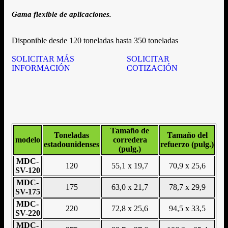
Gama flexible de aplicaciones.
Disponible desde 120 toneladas hasta 350 toneladas
SOLICITAR MÁS
SOLICITAR
INFORMACIÓN
COTIZACIÓN
Tamaño de
Toneladas
Tamaño del
modelo
corredera
estadounidenses
refuerzo (pulg.)
(pulg.)
MDC-
120
55,1 x 19,7
70,9 x 25,6
SV-120
MDC-
175
63,0 x 21,7
78,7 x 29,9
SV-175
MDC-
220
72,8 x 25,6
94,5 x 33,5
SV-220
MDC-