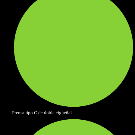
Prensa tipo C de doble cigüeñal