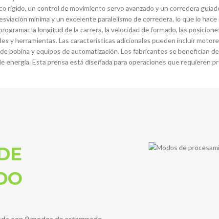
 rígido, un control de movimiento servo avanzado y un corredera guiado
viación mínima y un excelente paralelismo de corredera, lo que lo hace 
rogramar la longitud de la carrera, la velocidad de formado, las posicion
s y herramientas. Las características adicionales pueden incluir motores
de bobina y equipos de automatización. Los fabricantes se benefician de 
e energía. Esta prensa está diseñada para operaciones que requieren pre
DE
DO
pada con 9 modos de estampado