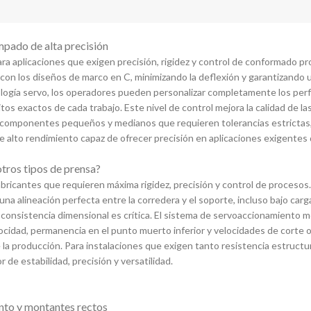
mpado de alta precisión
ra aplicaciones que exigen precisión, rigidez y control de conformado 
 con los diseños de marco en C, minimizando la deflexión y garantizando
logía servo, los operadores pueden personalizar completamente los perfil
tos exactos de cada trabajo. Este nivel de control mejora la calidad de la
ra componentes pequeños y medianos que requieren tolerancias estrictas, 
de alto rendimiento capaz de ofrecer precisión en aplicaciones exigent
otros tipos de prensa?
ricantes que requieren máxima rigidez, precisión y control de procesos. 
na alineación perfecta entre la corredera y el soporte, incluso bajo carg
sistencia dimensional es crítica. El sistema de servoaccionamiento mejor
cidad, permanencia en el punto muerto inferior y velocidades de corte o
 de la producción. Para instalaciones que exigen tanto resistencia estruc
e estabilidad, precisión y versatilidad.
unto y montantes rectos