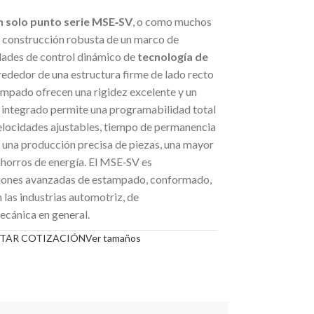
n solo punto serie MSE‑SV
, o como muchos
la construcción robusta de un marco de
idades de control dinámico de
tecnología de
lrededor de una estructura firme de lado recto
ampado ofrecen una rigidez excelente y un
l integrado permite una programabilidad total
velocidades ajustables, tiempo de permanencia
e una producción precisa de piezas, una mayor
ahorros de energía. El MSE‑SV es
iones avanzadas de estampado, conformado,
las industrias automotriz, de
ecánica en general.
ITAR COTIZACIÓN
Ver tamaños