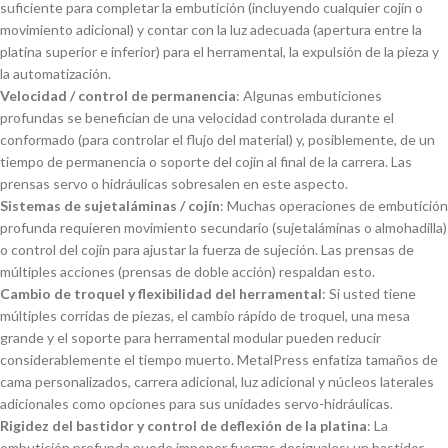
suficiente para completar la embutición (incluyendo cualquier cojín o
movimiento adicional) y contar con la luz adecuada (apertura entre la
platina superior e inferior) para el herramental, la expulsión de la pieza y
la automatización.
Velocidad / control de permanencia
: Algunas embuticiones
profundas se benefician de una velocidad controlada durante el
conformado (para controlar el flujo del material) y, posiblemente, de un
tiempo de permanencia o soporte del cojín al final de la carrera. Las
prensas servo o hidráulicas sobresalen en este aspecto.
Sistemas de sujetaláminas / cojín
: Muchas operaciones de embutición
profunda requieren movimiento secundario (sujetaláminas o almohadilla)
o control del cojín para ajustar la fuerza de sujeción. Las prensas de
múltiples acciones (prensas de doble acción) respaldan esto.
Cambio de troquel y flexibilidad del herramental
: Si usted tiene
múltiples corridas de piezas, el cambio rápido de troquel, una mesa
grande y el soporte para herramental modular pueden reducir
considerablemente el tiempo muerto. MetalPress enfatiza tamaños de
cama personalizados, carrera adicional, luz adicional y núcleos laterales
adicionales como opciones para sus unidades servo-hidráulicas.
Rigidez del bastidor y control de deflexión de la platina
: La
embutición profunda puede imponer fuerzas desiguales; un bastidor