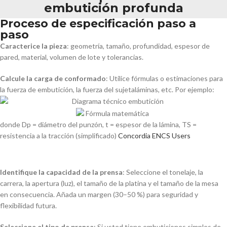
embutición profunda
Proceso de especificación paso a
paso
Caracterice la pieza
: geometría, tamaño, profundidad, espesor de
pared, material, volumen de lote y tolerancias.
Calcule la carga de conformado
: Utilice fórmulas o estimaciones para
la fuerza de embutición, la fuerza del sujetaláminas, etc. Por ejemplo:
donde
Dp
= diámetro del punzón,
t
= espesor de la lámina, TS =
resistencia a la tracción (simplificado)
Concordia ENCS Users
Identifique la capacidad de la prensa
: Seleccione el tonelaje, la
carrera, la apertura (luz), el tamaño de la platina y el tamaño de la mesa
en consecuencia. Añada un margen (30–50 %) para seguridad y
flexibilidad futura.
Seleccione el tipo de prensa
: Si usted tiene embuticiones simples de