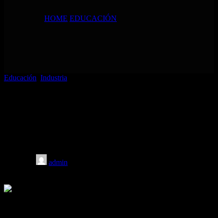
HOME
/
EDUCACIÓN
Educación
,
Industria
Unidades de limpieza de canales de agua:
la solución esencial para el
mantenimiento del sistema de
enfriamiento de moldes
Posted by
admin
02/03/2026
On 02/03/2026
Mantener sistemas de enfriamiento de moldes eficientes es uno de
los factores más críticos para lograr una calidad constante del