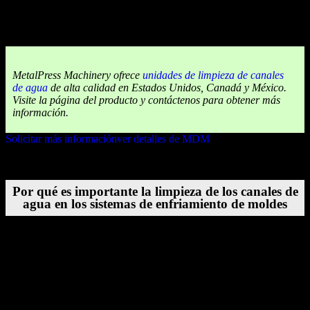
MetalPress Machinery ofrece
unidades de limpieza de canales
de agua
de alta calidad en Estados Unidos, Canadá y México.
Visite la página del producto y contáctenos para obtener más
información.
Solicitar más información
ver detalles de MDM
Por qué es importante la limpieza de los canales de
agua en los sistemas de enfriamiento de moldes
Los canales de agua dentro de los moldes desempeñan un papel vital
en la regulación térmica. Cuando estos canales están limpios y sin
obstrucciones, la eficiencia de enfriamiento se mantiene alta, los
tiempos de ciclo se mantienen constantes y los moldes conservan la
precisión dimensional. Sin embargo, con el tiempo, se acumulan
contaminantes dentro de los canales, incluyendo: