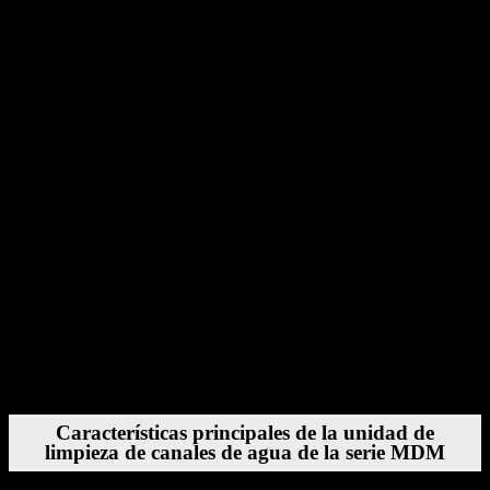
La corrosión y la acumulación de sarro aceleran el desgaste y
pueden dañar permanentemente los canales internos. La limpieza
regular con la Serie MDM previene el deterioro a largo plazo.
5. Mejora la calidad de la producción
Una refrigeración constante se traduce en piezas consistentes. Los
fabricantes se benefician de:
Tasas de chatarra más bajas
Menos defectos
Acabado superficial mejorado
Tiempos de ciclo más predecibles
Características principales de la unidad de
limpieza de canales de agua de la serie MDM