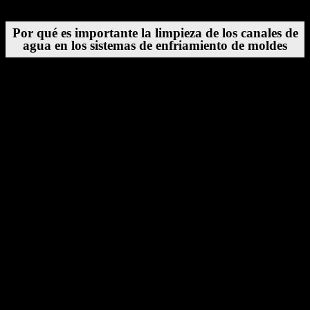
Por qué es importante la limpieza de los canales de
agua en los sistemas de enfriamiento de moldes
Los canales de agua dentro de los moldes desempeñan un papel vital
en la regulación térmica. Cuando estos canales están limpios y sin
obstrucciones, la eficiencia de enfriamiento se mantiene alta, los
tiempos de ciclo se mantienen constantes y los moldes conservan la
precisión dimensional. Sin embargo, con el tiempo, se acumulan
contaminantes dentro de los canales, incluyendo:
Escala mineral
Óxido y corrosión
Sedimentos y escombros
Algas o acumulación biológica (en sistemas no tratados)
Estos depósitos restringen el flujo de agua, reducen la transferencia
de calor y provocan un enfriamiento desigual en la superficie del
molde. El resultado es una cascada de problemas de producción:
tiempos de ciclo más largos, calidad irregular de las piezas, mayor
tasa de desperdicios y desgaste prematuro del molde.