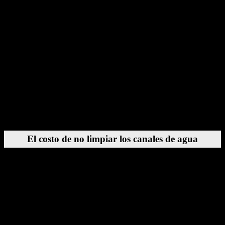
Moldeo de caucho
Moldeo por soplado
Termoformado
Moldeo compuesto
En cada una de estas aplicaciones, los canales de agua limpia
influyen directamente en los tiempos de ciclo, la calidad del
producto y la longevidad del molde.
El costo de no limpiar los canales de agua
Muchos fabricantes subestiman el impacto de la contaminación de
los canales de refrigeración. Los costos ocultos se acumulan con el
tiempo y pueden afectar significativamente la rentabilidad.
1. Aumento de los tiempos de ciclo
Incluso una pequeña reducción en la eficiencia de refrigeración