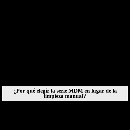
Conexión al sistema de refrigeración del molde
Circulación de líquido de limpieza o agua a través de los
canales
Lavado de alto flujo para desalojar los residuos
Ciclos de flujo inverso para una limpieza más profunda
Enjuague final para eliminar contaminantes
Este enfoque automatizado garantiza una limpieza exhaustiva sin
necesidad de desmontar el molde ni fregar manualmente.
¿Por qué elegir la serie MDM en lugar de la
limpieza manual?
Los métodos de limpieza manual, como remojar los moldes en
productos químicos o enjuagarlos con mangueras, son inconsistentes
y, a menudo, ineficaces. Además, requieren una gran cantidad de
mano de obra y tiempo de inactividad.