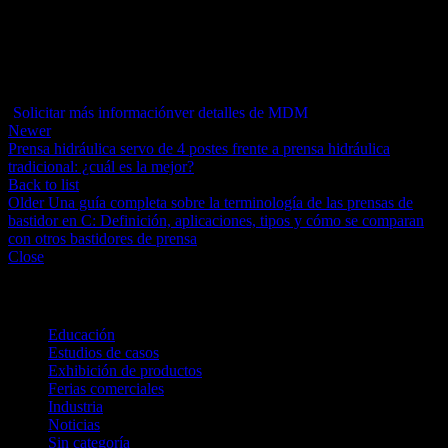
Nuestra Serie MDM es la solución ideal para problemas de
seguridad, pérdida de tiempo y eficiencia. Visite la página del
producto para obtener más información.
Para obtener más información sobre este divisor y probador de
moldes y matrices
Solicitar más información
ver detalles de MDM
Newer
Prensa hidráulica servo de 4 postes frente a prensa hidráulica
tradicional: ¿cuál es la mejor?
Back to list
Older
Una guía completa sobre la terminología de las prensas de
bastidor en C: Definición, aplicaciones, tipos y cómo se comparan
con otros bastidores de prensa
Close
Categories
Educación
Estudios de casos
Exhibición de productos
Ferias comerciales
Industria
Noticias
Sin categoría