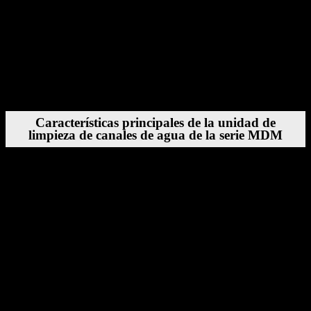
Menos defectos
Acabado superficial mejorado
Tiempos de ciclo más predecibles
Características principales de la unidad de
limpieza de canales de agua de la serie MDM
Si bien la página del producto proporciona una descripción general
de alto nivel, las siguientes características son fundamentales para la
filosofía de diseño de la Serie MDM:
Construcción de servicio pesado
Diseñada para entornos industriales, la Serie MDM utiliza
componentes robustos que soportan funcionamiento continuo, altos
caudales y ciclos de limpieza exigentes.
Ciclos de limpieza automatizados