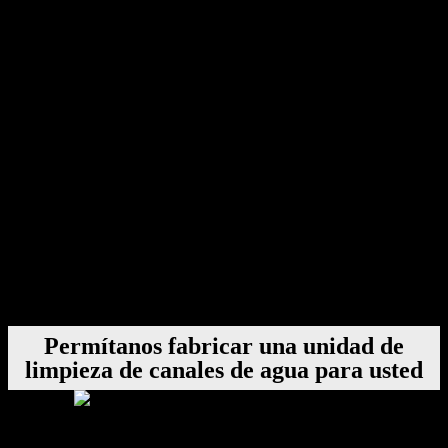
La serie MDM ofrece:
Consistencia
: Los ciclos automatizados ofrecen resultados
repetibles.
Eficiencia
: Limpieza más rápida con menos mano de obra.
Seguridad
: Exposición reducida a productos químicos y
agua caliente.
Precisión
: Caudales y presiones controlados.
Confiabilidad
: Diseñado para uso industrial continuo.
Para los fabricantes que buscan confiabilidad a largo plazo y
mantenimiento predecible, la Serie MDM es una opción superior.
Permítanos fabricar una unidad de
limpieza de canales de agua para usted