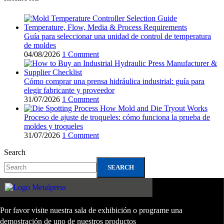
Guía para seleccionar una unidad de control de temperatura
de moldes
04/08/2026
1 Comment
Cómo comprar una prensa hidráulica industrial: guía para
elegir fabricante y proveedor
31/07/2026
1 Comment
Proceso de ajuste de troqueles: cómo funciona la prueba de
moldes y troqueles
31/07/2026
1 Comment
Search
SEARCH
Por favor visite nuestra sala de exhibición o programe una
demostración de uno de nuestros productos