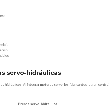
nelaje
eciso
mables
s servo-hidráulicas
 hidráulicos. Al integrar motores servo, los fabricantes logran control
Prensa servo-hidráulica