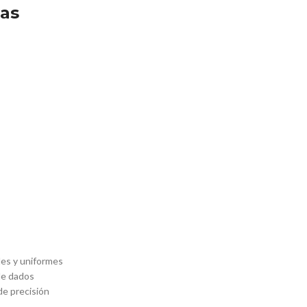
cas
des y uniformes
de dados
de precisión
o