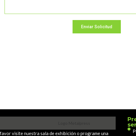
Pr
se
P
favor visite nuestra sala de exhibición o programe una