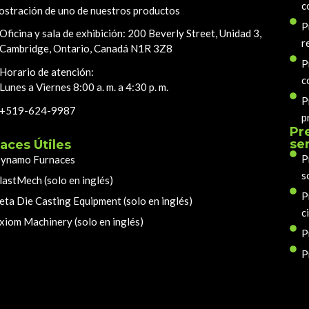
c
stración de uno de nuestros productos
P
Oficina y sala de exhibición: 200 Beverly Street, Unidad 3,
r
Cambridge, Ontario, Canadá N1R 3Z8
P
Horario de atención:
c
Lunes a Viernes 8:00 a. m. a 4:30 p. m.
P
+519-624-9987
p
Pr
se
aces Útiles
P
ynamo Furnaces
s
lastMech (solo en inglés)
P
eta Die Casting Equipment (solo en inglés)
c
xiom Machinery (solo en inglés)
P
P