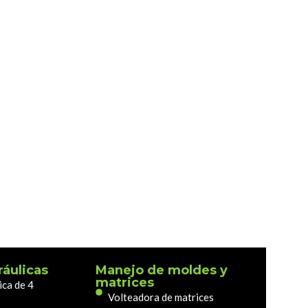
ráulicas
Manejo de moldes y
matrices
ica de 4
Volteadora de matrices