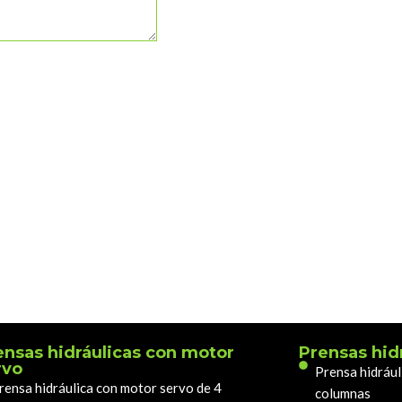
ensas hidráulicas con motor
Prensas hid
rvo
Prensa hidrául
rensa hidráulica con motor servo de 4
columnas