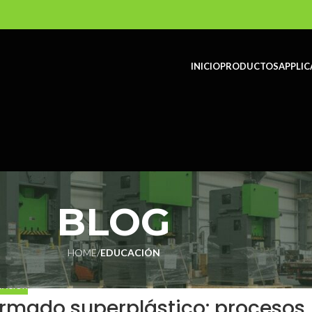
INICIO
PRODUCTOS
APPLIC
BLOG
HOME
/
EDUCACIÓN
CACIÓN
rmado superplástico: procesos,