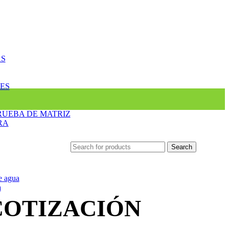
AS
ES
RUEBA DE MATRIZ
RA
Search
e agua
a
COTIZACIÓN