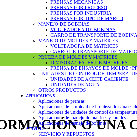
PRENSAS MECÁNICAS
PRENSAS POR PROCESO
PRENSAS POR INDUSTRIA
PRENSAS POR TIPO DE MARCO
MANEJO DE BOBINAS
VOLTEADORA DE BOBINAS
CARRO DE TRANSPORTE DE BOBIN
MANEJO DE MOLDES Y MATRICES
VOLTEADORA DE MATRICES
CARRO DE TRANSPORTE DE MATRIC
PRUEBA DE MOLDES Y MATRICES
DIVISORA/TESTER DE MATRICES
PRENSA DE ENSAYOS DE MOLDE / P
UNIDADES DE CONTROL DE TEMPERATU
UNIDADES DE ACEITE CALIENTE
UNIDADES DE AGUA
OTROS PRODUCTOS
APPLICATIONS
Aplicaciones de prensas
Aplicaciones de la unidad de limpieza de canales d
Aplicaciones de unidades de control de temperatur
Aplicaciones de manejo de matrices y moldes
FORMACIÓN O UNA 
Aplicaciones de manejo de bobinas
SERVICIO
SERVICIO Y REPUESTOS