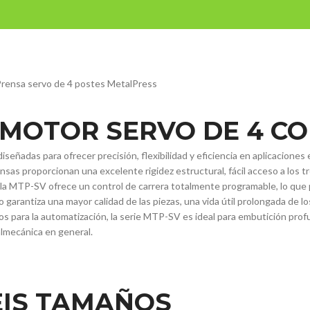
on motor servo de 
INICIO
PRODUCTOS
APPLI
 MOTOR SERVO DE 4 C
señadas para ofrecer precisión, flexibilidad y eficiencia en aplicacione
as proporcionan una excelente rigidez estructural, fácil acceso a los tr
, la MTP-SV ofrece un control de carrera totalmente programable, lo que 
to garantiza una mayor calidad de las piezas, una vida útil prolongada de 
os para la automatización, la serie MTP-SV es ideal para embutición pr
almecánica en general.
EIS TAMAÑOS