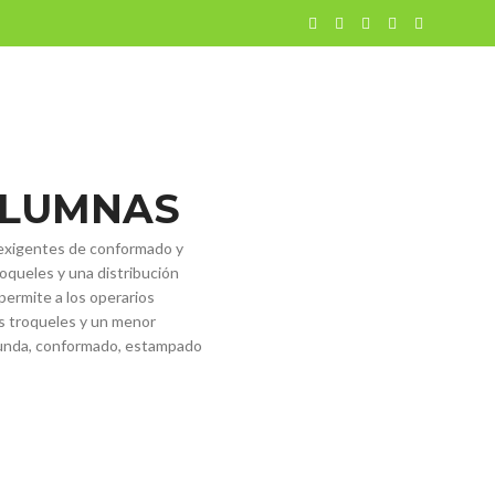
4 columnas
CATIONS
SERVICIO
BLOG / NOTICIAS
VIDEOS
MÁS
CONTACTO
OLUMNAS
s exigentes de conformado y
oqueles y una distribución
permite a los operarios
los troqueles y un menor
ofunda, conformado, estampado