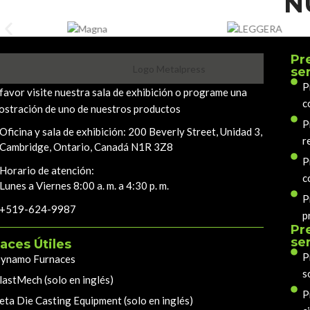
N
Pr
se
P
favor visite nuestra sala de exhibición o programe una
c
stración de uno de nuestros productos
P
Oficina y sala de exhibición: 200 Beverly Street, Unidad 3,
r
Cambridge, Ontario, Canadá N1R 3Z8
P
Horario de atención:
c
Lunes a Viernes 8:00 a. m. a 4:30 p. m.
P
+519-624-9987
p
Pr
se
aces Útiles
P
ynamo Furnaces
s
lastMech (solo en inglés)
P
eta Die Casting Equipment (solo en inglés)