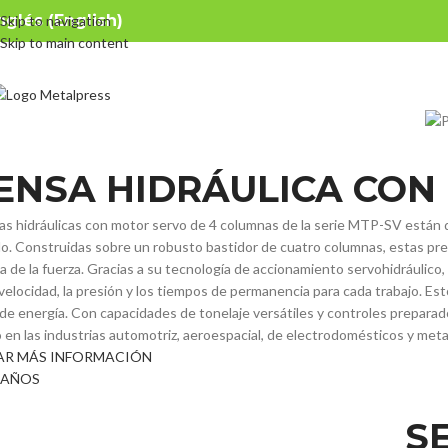
nglés (English)
Skip to navigation
rensa hidráulica c
Skip to main content
ENSA HIDRÁULICA CON
as hidráulicas con motor servo de 4 columnas de la serie MTP-SV están di
. Construidas sobre un robusto bastidor de cuatro columnas, estas prens
da de la fuerza. Gracias a su tecnología de accionamiento servohidráulico
 velocidad, la presión y los tiempos de permanencia para cada trabajo. Es
e energía. Con capacidades de tonelaje versátiles y controles preparad
 en las industrias automotriz, aeroespacial, de electrodomésticos y met
AR MÁS INFORMACIÓN
MAÑOS
S