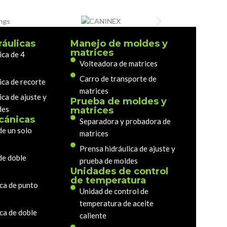
ráulicas
Manejo de moldes y
matrices
ica de 4
Volteadora de matrices
Carro de transporte de
ica de recorte
matrices
ica de ajuste y
Prueba de moldes y
des
matrices
cánicas
Separadora y probadora de
de un solo
matrices
Prensa hidráulica de ajuste y
de doble
prueba de moldes
Unidades de control
de temperatura
ca de punto
Unidad de control de
temperatura de aceite
ca de doble
caliente