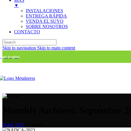
MÁS
▼
INSTALACIONES
ENTREGA RÁPIDA
VENDA EL SUYO
SOBRE NOSOTROS
CONTACTO
Skip to navigation
Skip to main content
Inglés (English)
Monthly Archives: September 2
Home
/
2023
/
September