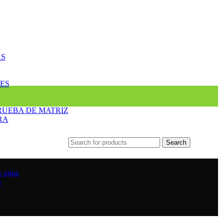
AS
ES
RUEBA DE MATRIZ
RA
Search
e agua
a