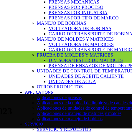
PRENSAS MECÁNICAS
PRENSAS POR PROCESO
PRENSAS POR INDUSTRIA
PRENSAS POR TIPO DE MARCO
MANEJO DE BOBINAS
VOLTEADORA DE BOBINAS
CARRO DE TRANSPORTE DE BOBIN
MANEJO DE MOLDES Y MATRICES
VOLTEADORA DE MATRICES
CARRO DE TRANSPORTE DE MATRIC
PRUEBA DE MOLDES Y MATRICES
DIVISORA/TESTER DE MATRICES
PRENSA DE ENSAYOS DE MOLDE / P
UNIDADES DE CONTROL DE TEMPERATU
UNIDADES DE ACEITE CALIENTE
UNIDADES DE AGUA
OTROS PRODUCTOS
APPLICATIONS
Aplicaciones de prensas
Aplicaciones de la unidad de limpieza de canales d
Aplicaciones de unidades de control de temperatur
023
Aplicaciones de manejo de matrices y moldes
Aplicaciones de manejo de bobinas
SERVICIO
SERVICIO Y REPUESTOS